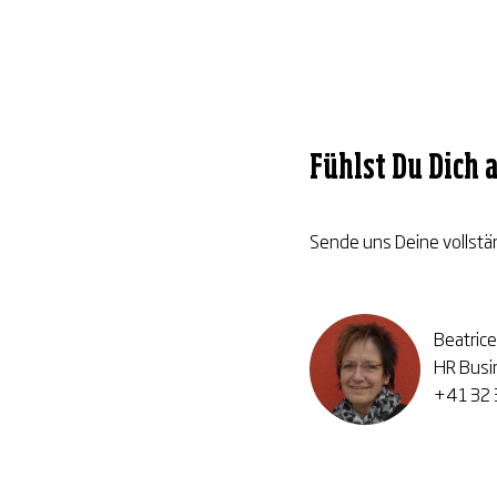
Fühlst Du Dich 
Sende uns Deine vollstä
Beatric
HR Busi
+41 32 