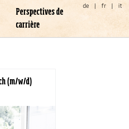
de
fr
it
Perspectives de
carrière
sch (m/w/d)