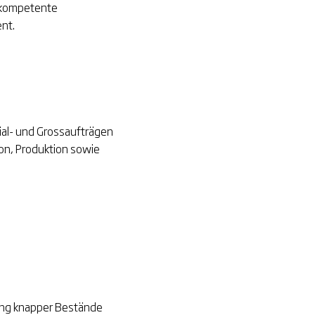
h kompetente
nt.
ial- und Grossaufträgen
ion, Produktion sowie
lung knapper Bestände