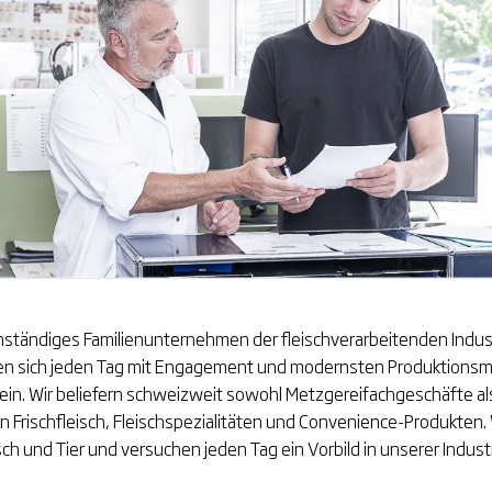
genständiges Familienunternehmen der fleischverarbeitenden Indust
en sich jeden Tag mit Engagement und modernsten Produktionsmi
n. Wir beliefern schweizweit sowohl Metzgereifachgeschäfte al
an Frischfleisch, Fleischspezialitäten und Convenience-Produkten.
 und Tier und versuchen jeden Tag ein Vorbild in unserer Industr