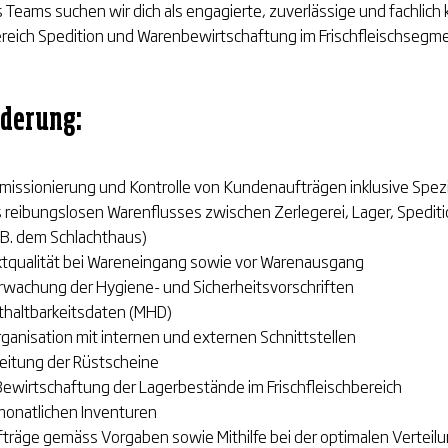
 Teams suchen wir dich als engagierte, zuverlässige und fachlic
Bereich Spedition und Warenbewirtschaftung im Frischfleischsegme
rderung:
missionierung und Kontrolle von Kundenaufträgen inklusive Spez
s reibungslosen Warenflusses zwischen Zerlegerei, Lager, Spedit
.B. dem Schlachthaus)
uktqualität bei Wareneingang sowie vor Warenausgang
rwachung der Hygiene- und Sicherheitsvorschriften
thaltbarkeitsdaten (MHD)
anisation mit internen und externen Schnittstellen
beitung der Rüstscheine
wirtschaftung der Lagerbestände im Frischfleischbereich
monatlichen Inventuren
ufträge gemäss Vorgaben sowie Mithilfe bei der optimalen Vertei